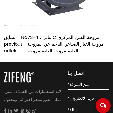
220V380V CF مروحة الطرد المركزي القوي المطبخ الصناعي دخان العادم مروحة الحلزون مروحة الحلزون
التالي：4-72C مروحة الطرد المركزي
السابق：No
مروحة الغبار الصناعي الناجم عن المروحة
previous
العادم مروحة العادم مروحة
article
اتصل بنا
لأية استفسارات من العملاء ، سنرد
على الفور بسعر احترافي ومعقول.