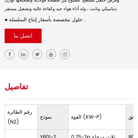
وقرص خلفي مسطح. مصنوع من صفيحة فولاذية وتصحيحها توازن
ديناميكي وثابت ، وله أداء هواء جيد وكفاءة عالية وتشغيل مستقر.
● حلول مخصصة بأسعار إنتاج السلسلة .
اتصل بنا
تفاصيل
رقم الطائرة
القوة (KW-P)
نموذج
(N2)
805
0.75-2p ثلاث مرحلة
Y801-2