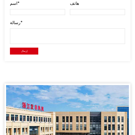
هاتف
اسم*
رسالة*